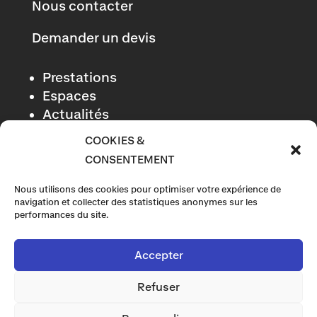
Nous contacter
Demander un devis
Prestations
Espaces
Actualités
Accès
COOKIES &
CONSENTEMENT
Nous utilisons des cookies pour optimiser votre expérience de
Suivez-nous sur Linkedin
navigation et collecter des statistiques anonymes sur les
performances du site.

Accepter
Refuser
Création du site web : agence Azertix
–